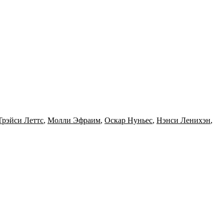
Трэйси Леттс
,
Молли Эфраим
,
Оскар Нуньес
,
Нэнси Ленихэн
,