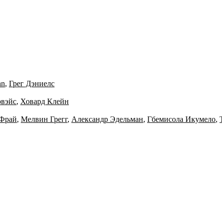
hn
,
Грег Дэниелс
рвэйс
,
Ховард Клейн
 Фрай
,
Мелвин Грегг
,
Александр Эдельман
,
Гбемисола Икумело
,