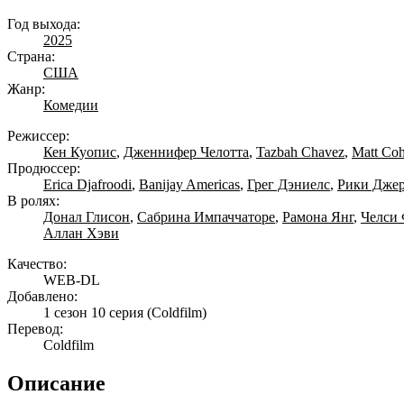
Год выхода:
2025
Страна:
США
Жанр:
Комедии
Режиссер:
Кен Куопис
,
Дженнифер Челотта
,
Tazbah Chavez
,
Matt Co
Продюссер:
Erica Djafroodi
,
Banijay Americas
,
Грег Дэниелс
,
Рики Дже
В ролях:
Донал Глисон
,
Сабрина Импаччаторе
,
Рамона Янг
,
Челси
Аллан Хэви
Качество:
WEB-DL
Добавлено:
1 сезон 10 серия
(Coldfilm)
Перевод:
Coldfilm
Описание