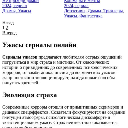
Не приходи домой
Кошмары и мечты
2024, сериал
2024, сериал
Драмы, Ужасы
Детективы, Драмы, Триллеры,
Ужасы, Фантастика
Назад
1
2
Вперед
Ужасы сериалы онлайн
Сериалы ужасов
предлагают любителям острых ощущений
погрузиться в мир страха и мистики. От классических
историй о привидениях до современных психологических
хорроров, от зомби-апокалипсиса до космических ужасов –
жанр постоянно эволюционирует, находя новые способы
напугать зрителей.
Эволюция страха
Современные хорроры отошли от примитивных скримеров и
дешевых спецэффектов. Создатели фокусируются на создании
гнетущей атмосферы, психологическом дискомфорте и
экзистенциальном ужасе. Страх неизвестного оказывается
сильнее любых монстров.