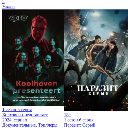
2
Ужасы
1 сезон 5 серия
Колховен представляет
18+
2024, сериал
1 сезон 6 серия
Документальные, Триллеры,
Паразит: Серый