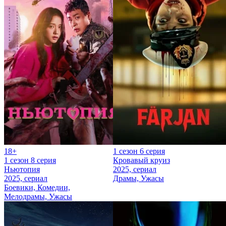
18+
1 сезон 6 серия
1 сезон 8 серия
Кровавый круиз
Ньютопия
2025, сериал
2025, сериал
Драмы, Ужасы
Боевики, Комедии,
Мелодрамы, Ужасы