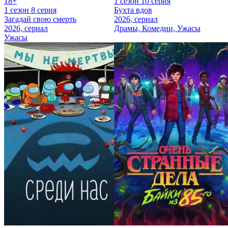
18+
1 сезон 10 серия
1 сезон 8 серия
Бухта вдов
Загадай свою смерть
2026, сериал
2026, сериал
Драмы, Комедии, Ужасы
Ужасы