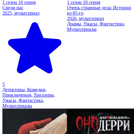
1 сезон 10 серия
1 сезон 10 серия
Среди нас
Очень странные дела: Истории
2025, мультсериал
из 85-го
2026, мультсериал
Драмы, Ужасы, Фантастика,
Мультсериалы
5
Детективы, Комедии,
Приключения, Триллеры,
Ужасы, Фантастика,
Мультсериалы