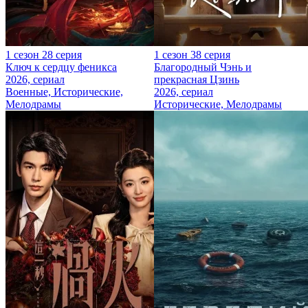
1 сезон 28 серия
1 сезон 38 серия
Ключ к сердцу феникса
Благородный Чэнь и
2026, сериал
прекрасная Цзинь
Военные, Исторические,
2026, сериал
Мелодрамы
Исторические, Мелодрамы