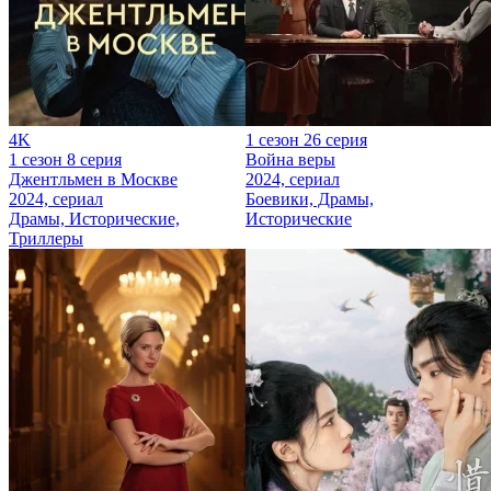
4K
1 сезон 26 серия
1 сезон 8 серия
Война веры
Джентльмен в Москве
2024, сериал
2024, сериал
Боевики, Драмы,
Драмы, Исторические,
Исторические
Триллеры