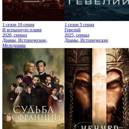
1 сезон 19 серия
1 сезон 5 серия
И вспыхнуло пламя
Гевелий
2026, сериал
2025, сериал
Драмы, Исторические,
Драмы, Исторические
Мелодрамы