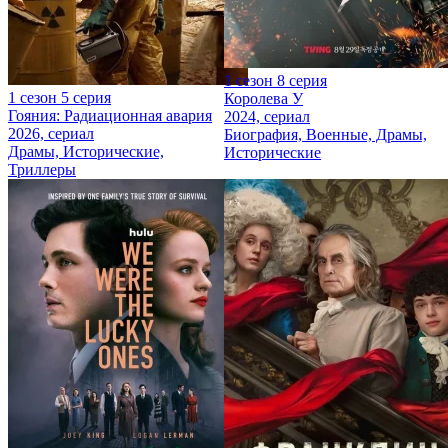
1 сезон 8 серия
1 сезон 5 серия
Королева У
Гояния: Радиационная авария
2024, сериал
2026, сериал
Биография, Военные, Драмы,
Драмы, Исторические,
Исторические
Триллеры