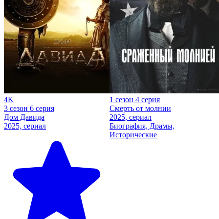
4K
1 сезон 4 серия
3 сезон 6 серия
Смерть от молнии
Дом Давида
2025, сериал
2025, сериал
Биография, Драмы,
Исторические