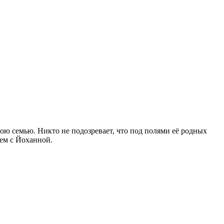
ою семью. Никто не подозревает, что под полями её родных
щем с Йоханной.