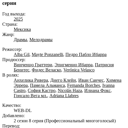
серии
Год выхода:
2025
Страна:
Мексика
Жанр:
Драмы
,
Мелодрамы
Режиссер:
Alba Gil
,
Mayte Ponzanelli
,
Педро Пабло Ибарра
Продюссер:
Винченцо Граттери
,
Эпигменио Ибарра
,
Патрисия
Бенитес
,
Фидес Веласко
,
Verónica Velasco
В ролях:
Анхелика Ривера
,
Диего Клейн
,
Иван Санчес
,
Химена
Эррера
,
Памела Альманса
,
Fernanda Borches
,
Ivanna
Castro
,
София Кастро
,
Nicolás Haza
,
Илиана Фокс
,
Гонсало Вега мл.
,
Adriana Llabres
Качество:
WEB-DL
Добавлено:
2 сезон 8 серия
(Профессиональный многоголосый)
Перевод: