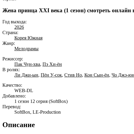
Жена принца XXI века (1 сезон) смотреть онлайн 
Год выхода:
2026
Страна:
Корея Южная
Жанр:
Мелодрамы
Режиссер:
Пак Чун-хва
,
Пэ Хи-ён
В ролях:
Ли Джи-ын
,
Пён У-сок
,
Стив Но
,
Кон Сын-ён
,
Чо Джэ-ю
Качество:
WEB-DL
Добавлено:
1 сезон 12 серия
(SoftBox)
Перевод:
SoftBox, LE-Production
Описание