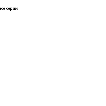
все серии
н