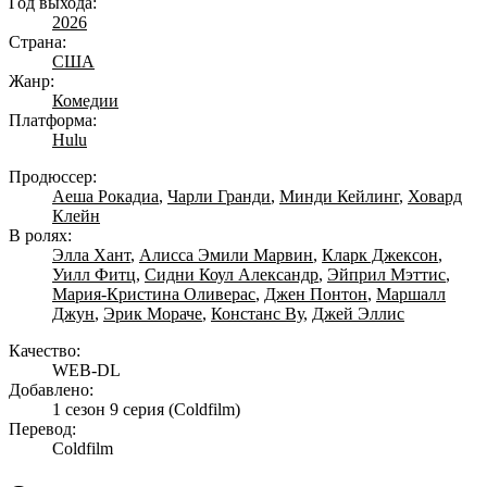
Год выхода:
2026
Страна:
США
Жанр:
Комедии
Платформа:
Hulu
Продюссер:
Аеша Рокадиа
,
Чарли Гранди
,
Минди Кейлинг
,
Ховард
Клейн
В ролях:
Элла Хант
,
Алисса Эмили Марвин
,
Кларк Джексон
,
Уилл Фитц
,
Сидни Коул Александр
,
Эйприл Мэттис
,
Мария-Кристина Оливерас
,
Джен Понтон
,
Маршалл
Джун
,
Эрик Мораче
,
Констанс Ву
,
Джей Эллис
Качество:
WEB-DL
Добавлено:
1 сезон 9 серия
(Coldfilm)
Перевод:
Coldfilm