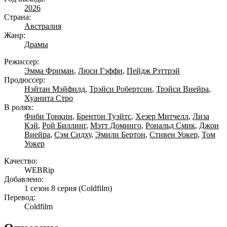
2026
Страна:
Австралия
Жанр:
Драмы
Режиссер:
Эмма Фриман
,
Люси Гэффи
,
Пейдж Рэттрэй
Продюссер:
Нэйтан Мэйфилд
,
Трэйси Робертсон
,
Трэйси Виейра
,
Хуанита Стро
В ролях:
Фиби Тонкин
,
Брентон Туэйтс
,
Хезер Митчелл
,
Лиза
Кэй
,
Рой Биллинг
,
Мэтт Доминго
,
Рональд Смик
,
Джои
Виейра
,
Сэм Сидху
,
Эмили Бертон
,
Стивен Уокер
,
Том
Уокер
Качество:
WEBRip
Добавлено:
1 сезон 8 серия
(Coldfilm)
Перевод:
Coldfilm