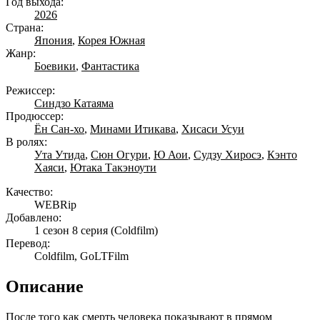
Год выхода:
2026
Страна:
Япония
,
Корея Южная
Жанр:
Боевики
,
Фантастика
Режиссер:
Синдзо Катаяма
Продюссер:
Ён Сан-хо
,
Минами Итикава
,
Хисаси Усуи
В ролях:
Ута Утида
,
Сюн Огури
,
Ю Аои
,
Судзу Хиросэ
,
Кэнто
Хаяси
,
Ютака Такэноути
Качество:
WEBRip
Добавлено:
1 сезон 8 серия
(Coldfilm)
Перевод:
Coldfilm, GoLTFilm
Описание
После того как смерть человека показывают в прямом