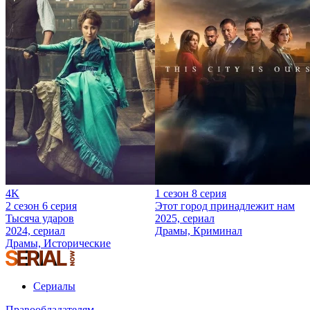
4K
1 сезон 8 серия
2 сезон 6 серия
Этот город принадлежит нам
Тысяча ударов
2025, сериал
2024, сериал
Драмы, Криминал
Драмы, Исторические
Сериалы
Правообладателям