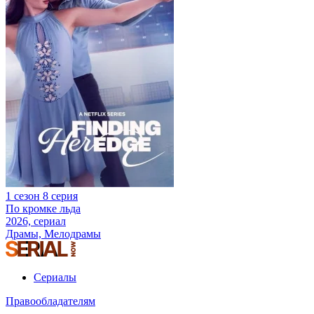
1 сезон 8 серия
По кромке льда
2026, сериал
Драмы, Мелодрамы
Сериалы
Правообладателям