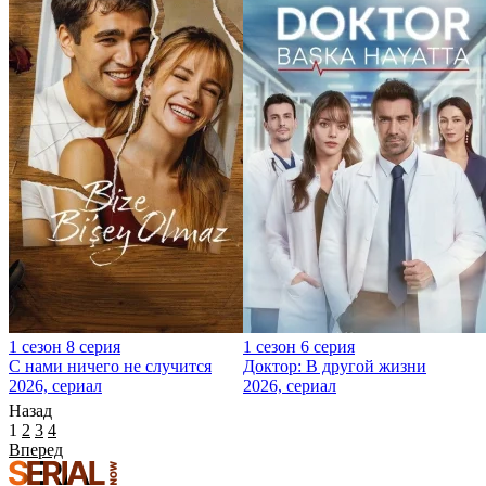
1 сезон 8 серия
1 сезон 6 серия
С нами ничего не случится
Доктор: В другой жизни
2026, сериал
2026, сериал
Назад
1
2
3
4
Вперед