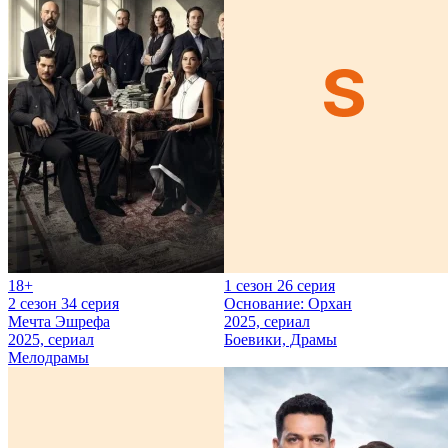
18+
1 сезон 26 серия
2 сезон 34 серия
Основание: Орхан
Мечта Эшрефа
2025, сериал
2025, сериал
Боевики, Драмы
Мелодрамы