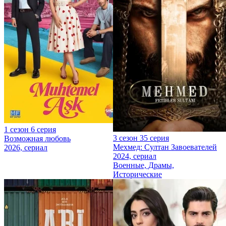
1 сезон 6 серия
3 сезон 35 серия
Возможная любовь
Мехмед: Султан Завоевателей
2026, сериал
2024, сериал
Военные, Драмы,
Исторические