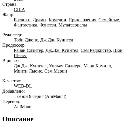
Страна:
США
Жанр:
Боевики
,
Драмы
,
Комедии
,
Приключения
,
Семейные
,
Фантастика
,
Фэнтези
,
Мультсериалы
Режиссер:
Тоби Джонс
,
Дж.Дж. Куинтел
Продюссер:
Райан Слэйтер
,
Дж.Дж. Куинтел
,
Сэм Реджистер
,
Шон
Шелес
В ролях:
Дж.Дж. Куинтел
,
Уильям Салиерс
,
Марк Хэмилл
,
Минти Льюис
,
Сэм Марин
Качество:
WEB-DL
Добавлено:
1 сезон 9 серия
(AniMaunt)
Перевод:
AniMaunt
Описание